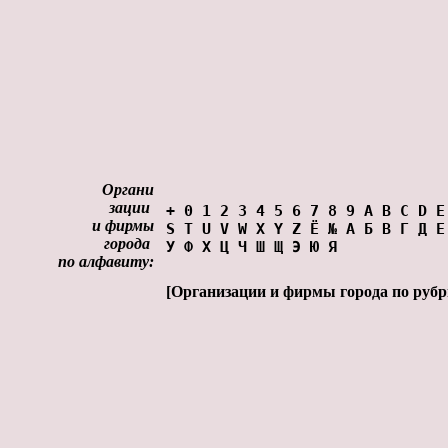
Органи
зации
+
0
1
2
3
4
5
6
7
8
9
A
B
C
D
E
и фирмы
S
T
U
V
W
X
Y
Z
Ё
№
А
Б
В
Г
Д
Е
города
У
Ф
Х
Ц
Ч
Ш
Щ
Э
Ю
Я
по алфавиту:
[
Органи
зации и фирмы города по руб