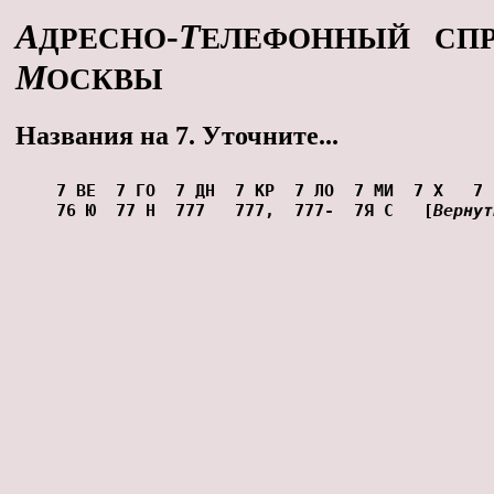
А
-
Т
ДРЕСНО
ЕЛЕФОННЫЙ СПР
М
ОСКВЫ
Названия на 7. Уточните...
7 ВЕ
7 ГО
7 ДН
7 КР
7 ЛО
7 МИ
7 Х
7 
76 Ю
77 Н
777
777,
777-
7Я С
[
Вернут