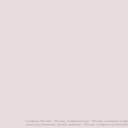
~ телефоны Москвы ~
Москва: телефонная база ~
Москва: домашние телеф
поиск родственников, друзей, знакомых ~
Москва: телефоны организаций