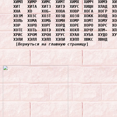
ХИМП
ХИМР
ХИМС
ХИМТ
ХИМХ
ХИМЧ
ХИМЭ
ХИ
ХИТ
ХИТА
ХИТЗ
ХИТЭ
ХИУС
ХИЩН
ХЛАД
ХЛ
ХНА
ХО
ХОБ-
ХОВА
ХОВР
ХОГА
ХОГР
ХО
ХОЗМ
ХОЗС
ХОЗТ
ХОЗШ
ХОЗЯ
ХОКК
ХОЛД
ХО
ХОЛЬ
ХОМА
ХОМБ
ХОМН
ХОМР
ХОМТ
ХОМУ
ХО
ХОР
ХОРВ
ХОРГ
ХОРД
ХОРЕ
ХОРО
ХОРС
ХО
ХОТЕ
ХОТЬ
ХОТЭ
ХОУК
ХОХЛ
ХОЧУ
ХПМ-
ХП
ХРИС
ХРОМ
ХРОН
ХРУС
ХУАН
ХУБА
ХУДО
ХУ
ХЭЛИ
ХЭЛЛ
ХЭЛП
ХЭПИ
ХЭПП
ХЮКС
ХЮНД
[
Вернуться на главную страницу
]