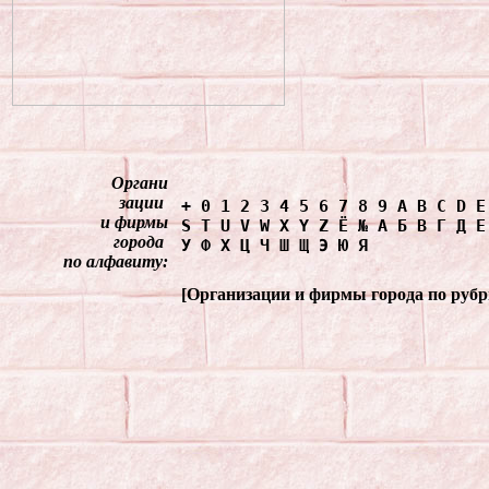
Органи
зации
+
0
1
2
3
4
5
6
7
8
9
A
B
C
D
E
и фирмы
S
T
U
V
W
X
Y
Z
Ё
№
А
Б
В
Г
Д
Е
города
У
Ф
Х
Ц
Ч
Ш
Щ
Э
Ю
Я
по алфавиту:
[
Органи
зации и фирмы города по руб