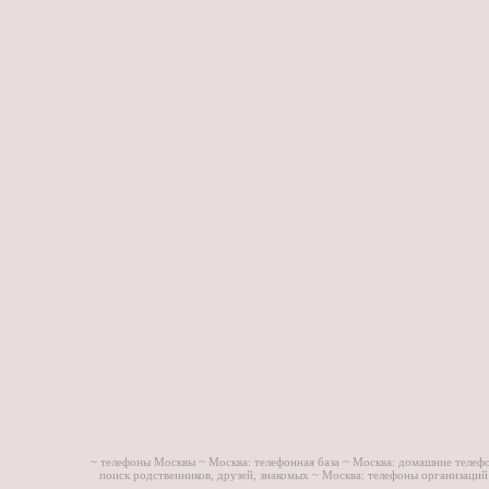
~ телефоны Москвы ~
Москва: телефонная база ~
Москва: домашние телеф
поиск родственников, друзей, знакомых ~
Москва: телефоны организаций