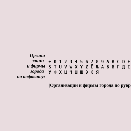
Органи
зации
+
0
1
2
3
4
5
6
7
8
9
A
B
C
D
E
и фирмы
S
T
U
V
W
X
Y
Z
Ё
№
А
Б
В
Г
Д
Е
города
У
Ф
Х
Ц
Ч
Ш
Щ
Э
Ю
Я
по алфавиту:
[
Органи
зации и фирмы города по руб